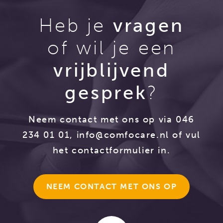
Heb je
vragen
of wil je een
vrijblijvend
gesprek
?
Neem contact met ons op via 046
234 01 01,
info@comfocare.nl
of vul
het contactformulier in.
NEEM CONTACT MET ONS OP