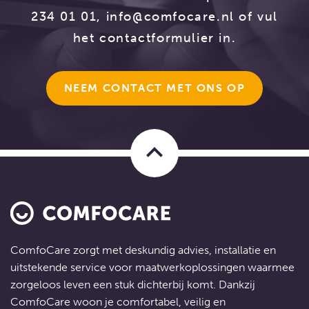
234 01 01,
info@comfocare.nl
of vul
het contactformulier in.
NEEM CONTACT MET ONS OP
keyboard_arrow_up
ComfoCare zorgt met deskundig advies, installatie en
uitstekende service voor
maatwerkoplossingen
waarmee
zorgeloos leven een stuk dichterbij komt. Dankzij
ComfoCare woon je comfortabel, veilig en