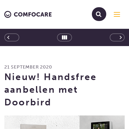
Toggl
navig
keyboard_arrow_left
keyboard_arrow_right
21 SEPTEMBER 2020
Nieuw! Handsfree
aanbellen met
Doorbird