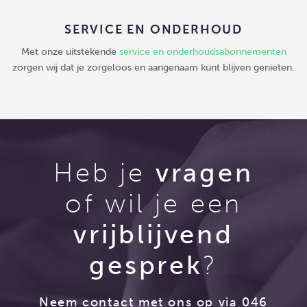
SERVICE EN ONDERHOUD
Met onze uitstekende
service en onderhoudsabonnementen
zorgen wij dat je zorgeloos en aangenaam kunt blijven genieten.
Heb je
vragen
of wil je een
vrijblijvend
gesprek
?
Neem contact met ons op via 046