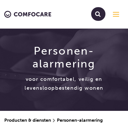
Toggl
navig
Personen-
alarmering
voor comfortabel, veilig en
levensloopbestendig wonen
Producten & diensten
Personen-alarmering