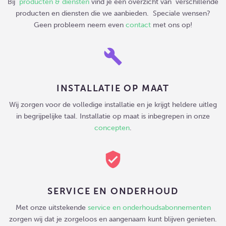
Bij
producten & diensten
vind je een overzicht van verschillende
producten en diensten die we aanbieden. Speciale wensen?
Geen probleem neem even
contact
met ons op!
build
INSTALLATIE OP MAAT
Wij zorgen voor de volledige installatie en je krijgt heldere uitleg
in begrijpelijke taal. Installatie op maat is inbegrepen in onze
concepten
.
verified_user
SERVICE EN ONDERHOUD
Met onze uitstekende
service en onderhoudsabonnementen
zorgen wij dat je zorgeloos en aangenaam kunt blijven genieten.